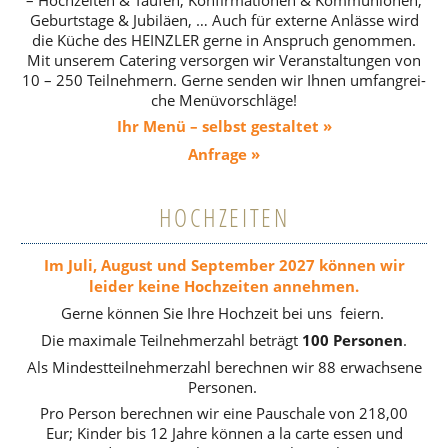
– Hoch­zei­ten & Taufen,
Kon­fir­ma­tio­nen & Kom­mu­nio­nen,
Geburts­tage & Jubi­läen, … Auch für externe Anlässe wird
die Küche des HEINZ­LER gerne in Anspruch genom­men.
Mit unserem Cate­ring ver­sor­gen
wir Ver­an­stal­tun­gen von
10 – 250 Teil­neh­mern. Gerne senden wir Ihnen umfang­rei­
che Menü­vor­schläge!
Ihr Menü – selbst gestal­tet »
Anfrage »
HOCHZEITEN
Im Juli, August und Sep­tem­ber 2027 können wir
leider keine Hoch­zei­ten anneh­men.
Gerne können Sie Ihre Hoch­zeit bei uns feiern.
Die maxi­male Teil­neh­mer­zahl beträgt
100 Per­so­nen
.
Als Min­dest­teil­neh­mer­zahl berech­nen wir 88 erwach­sene
Per­so­nen.
Pro Person berech­nen wir eine Pau­schale von 218,00
Eur;
Kinder bis 12 Jahre können a la carte essen und