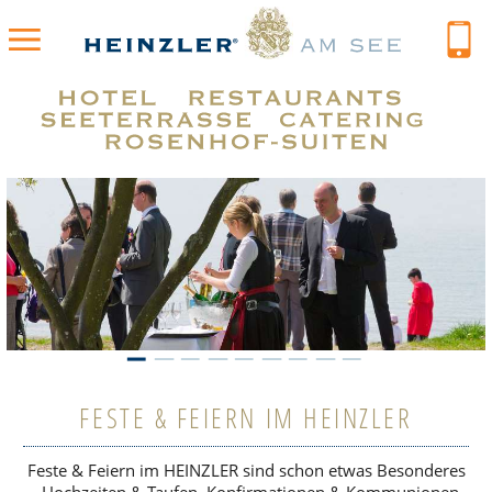
FESTE & FEIERN IM HEINZLER
Feste & Feiern im HEINZ­LER sind schon etwas Beson­de­res