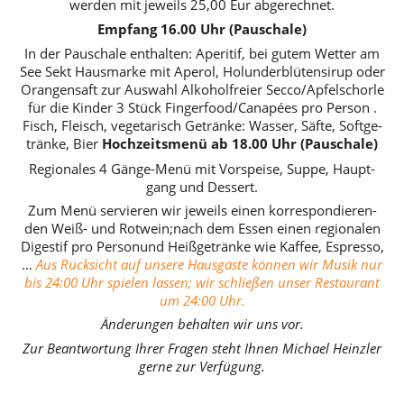
werden mit jeweils 25,00 Eur abge­rech­net.
Empfang 16.00 Uhr (Pau­schale)
In der Pau­schale ent­hal­ten:
Ape­ri­tif, bei gutem Wetter am
See
Sekt Haus­marke mit Aperol, Holun­der­blü­ten­si­rup oder
Oran­gen­saft zur Auswahl
Alko­hol­freier Secco/Apfel­schorle
für die Kinder
3 Stück Fin­ger­food/Cana­pées pro Person .
Fisch, Fleisch, vege­ta­risch
Getränke: Wasser, Säfte, Soft­ge­
tränke, Bier
Hoch­zeits­menü ab 18.00 Uhr (Pau­schale)
Regio­na­les 4 Gänge-Menü mit Vor­speise, Suppe, Haupt­
gang und Dessert.
Zum Menü
ser­vie­ren wir jeweils einen kor­re­spon­die­ren­
den Weiß- und Rotwein
;
nach dem Essen einen regio­na­len
Diges­tif pro Person
und Hei­ß­ge­tränke wie Kaffee, Espresso,
…
Aus Rück­sicht auf unsere Haus­gäste können wir Musik nur
bis 24:00 Uhr spielen lassen;
wir schlie­ßen unser Restau­rant
um 24:00 Uhr.
Ände­run­gen behal­ten wir uns vor.
Zur Beant­wor­tung Ihrer Fragen steht Ihnen Michael Heinz­ler
gerne zur Ver­fü­gung.