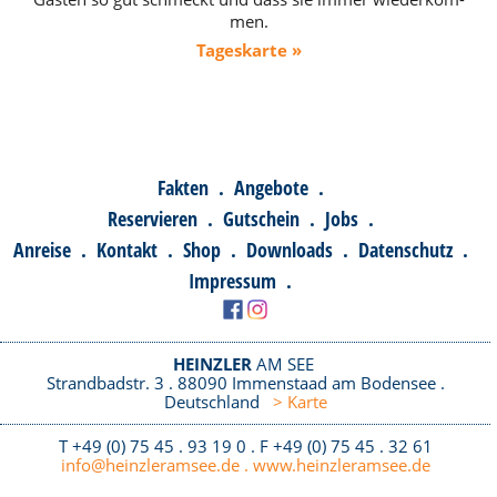
men.
Tages­karte »
Fakten
.
Angebote
.
Reservieren
.
Gutschein
.
Jobs
.
Anreise
.
Kontakt
.
Shop
.
Downloads
.
Datenschutz
.
Impressum
.
HEINZLER
AM SEE
Strandbadstr. 3 . 88090 Immenstaad am Bodensee .
Deutschland
> Karte
T +49 (0) 75 45 . 93 19 0 . F +49 (0) 75 45 . 32 61
info@heinzleramsee.de
.
www.heinzleramsee.de