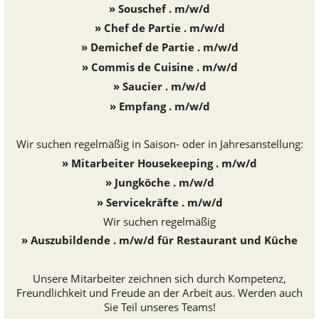
» Sous­chef .
m/w/d
» Chef de Partie .
m/w/d
» Demi­chef de Partie .
m/w/d
» Commis de Cuisine .
m/w/d
» Saucier .
m/w/d
» Empfang . m/w/d
Wir suchen regel­mä­ßig in Saison- oder in Jah­res­an­stel­lung:
» Mit­ar­bei­ter Hou­se­kee­ping .
m/w/d
» Jung­kö­che .
m/w/d
» Ser­vice­kräfte .
m/w/d
Wir suchen regel­mä­ßig
» Aus­zu­bil­dende .
m/w/d
für Restau­rant und Küche
Unsere Mit­ar­bei­ter zeich­nen sich durch Kom­pe­tenz,
Freund­lich­keit und
Freude an der Arbeit aus. Werden auch
Sie Teil unseres Teams!