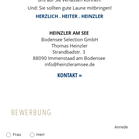
Und: Sie sollten gute Laune mit­brin­gen!
HERZ­LICH . HEITER . HEINZ­LER
HEINZ­LER AM SEE
Boden­see Selec­tion GmbH
Thomas Heinz­ler
Strand­bad­str. 3
88090 Immenstaad am Boden­see
info@​heinzleramsee.​de
KONTAKT »
BEWERBUNG
Anrede
Frau
Herr