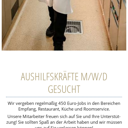
AUSHILFSKRÄFTE M/W/D
GESUCHT
Wir ver­ge­ben regel­mä­ßig 450 Euro-Jobs
in den Berei­chen
Empfang, Restau­rant, Küche und Room­ser­vice.
Unsere Mit­ar­bei­ter freuen sich auf Sie und Ihre Unter­stüt­
zung!
Sie sollten Spaß an der Arbeit haben und wir müssen
uns auf Sie ver­las­sen können!