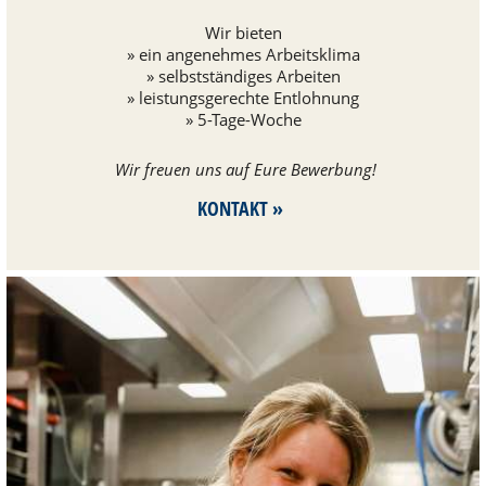
Wir bieten
» ein ange­neh­mes Arbeits­klima
» selbst­stän­di­ges Arbei­ten
» leis­tungs­ge­rechte Ent­loh­nung
» 5-Tage-Woche
Wir freuen uns auf Eure Bewer­bung!
KONTAKT »