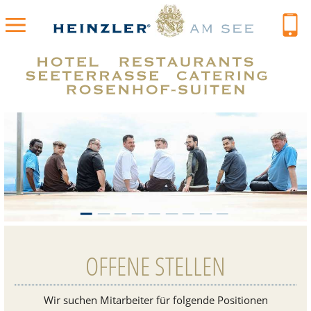
OFFENE STELLEN
Wir suchen Mit­ar­bei­ter für fol­gende Posi­tio­nen