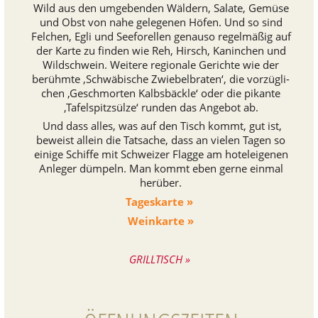
Wild aus den umge­ben­den Wäldern,
Salate, Gemüse
und Obst von nahe gele­ge­nen Höfen.
Und so sind
Felchen, Egli und See­fo­rel­len genauso regel­mä­ßig auf
der Karte zu finden wie
Reh, Hirsch, Kanin­chen und
Wild­schwein.
Weitere regio­nale Gerichte wie der
berühmte ‚Schwä­bi­sche Zwie­bel­bra­ten‘,
die vor­züg­li­
chen ‚Geschmor­ten Kalbs­bäckle‘
oder die pikante
‚Tafel­spitz­sülze‘ runden das Angebot ab.
Und dass alles, was auf den Tisch kommt, gut ist,
beweist allein die Tat­sa­che,
dass an vielen Tagen so
einige Schiffe mit Schwei­zer Flagge am hotel­ei­ge­nen
Anleger dümpeln.
Man kommt eben gerne einmal
herüber.
Tages­karte »
Wein­karte »
GRILL­TISCH »