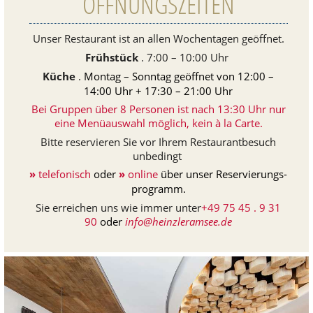
ÖFFNUNGSZEITEN
Unser Restau­rant ist an allen Wochen­ta­gen geöff­net.
Früh­stück
. 7:00 – 10:00 Uhr
Küche
.
Montag – Sonntag geöff­net von 12:00 –
14:00 Uhr + 17:30 – 21:00 Uhr
Bei Gruppen über 8 Per­so­nen ist nach 13:30 Uhr nur
eine Menüaus­wahl möglich, kein à la Carte.
Bitte reser­vie­ren Sie vor Ihrem Restau­rant­be­such
unbe­dingt
»
tele­fo­nisch
oder
»
online
über unser
Reser­vie­rungs­
pro­gramm.
Sie errei­chen uns wie immer unter
+49 75 45 . 9 31
90
oder
info@​heinzleramsee.​de