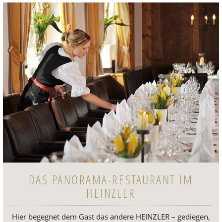
DAS PANORAMA-RESTAURANT IM
HEINZLER
Hier begeg­net dem Gast das andere
HEINZ­LER
–
gedie­gen,