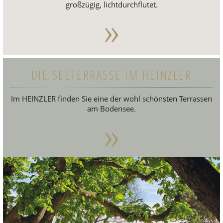
gro­ß­zü­gig, licht­durch­flu­tet.
»
DIE SEETERRASSE IM HEINZLER
Im HEINZ­LER finden Sie eine der wohl schöns­ten Ter­ras­sen
am Boden­see.
»