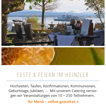
FESTE & FEIERN IM HEINZLER
Hoch­zei­ten, Taufen, Kon­fir­ma­tio­nen, Kom­mu­nio­nen,
Geburts­tage, Jubi­läen, …
Mit unserem Cate­ring ver­sor­
gen wir Ver­an­stal­tun­gen von 10 – 250 Teil­neh­mern.
Ihr Menü – selbst gestal­tet »